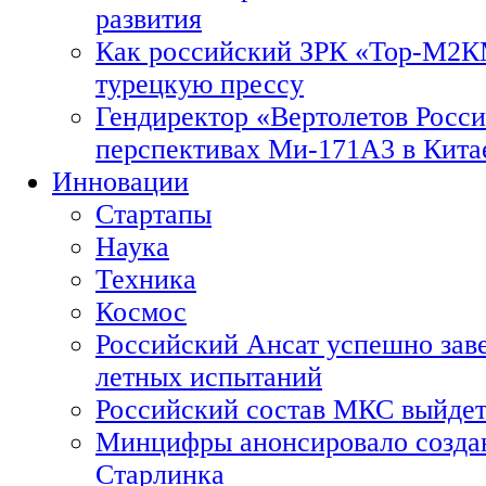
развития
Как российский ЗРК «Тор-М2
турецкую прессу
Гендиректор «Вертолетов Росси
перспективах Ми-171А3 в Кита
Инновации
Стартапы
Наука
Техника
Космос
Российский Ансат успешно зав
летных испытаний
Российский состав МКС выйдет
Минцифры анонсировало созда
Старлинка