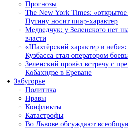
Прогнозы
The New York Times: «открытое
Путину носит пиар-характер
Медведчук: у Зеленского нет ш
власти
«Шахтёрский характер в небе»:
Кузбасса стал оператором боев
Зеленский провёл встречу с пр
Кобахидзе в Ереване
Забугорье
Политика
Нравы
Конфликты
Катастрофы
Во Львове обсуждают всеобщую