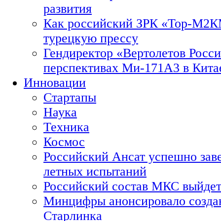
развития
Как российский ЗРК «Тор-М2
турецкую прессу
Гендиректор «Вертолетов Росси
перспективах Ми-171А3 в Кита
Инновации
Стартапы
Наука
Техника
Космос
Российский Ансат успешно зав
летных испытаний
Российский состав МКС выйдет
Минцифры анонсировало созда
Старлинка