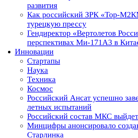
развития
Как российский ЗРК «Тор-М2
турецкую прессу
Гендиректор «Вертолетов Росси
перспективах Ми-171А3 в Кита
Инновации
Стартапы
Наука
Техника
Космос
Российский Ансат успешно зав
летных испытаний
Российский состав МКС выйдет
Минцифры анонсировало созда
Старлинка