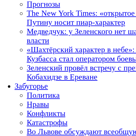
Прогнозы
The New York Times: «открытое
Путину носит пиар-характер
Медведчук: у Зеленского нет ш
власти
«Шахтёрский характер в небе»:
Кузбасса стал оператором боев
Зеленский провёл встречу с пр
Кобахидзе в Ереване
Забугорье
Политика
Нравы
Конфликты
Катастрофы
Во Львове обсуждают всеобщую