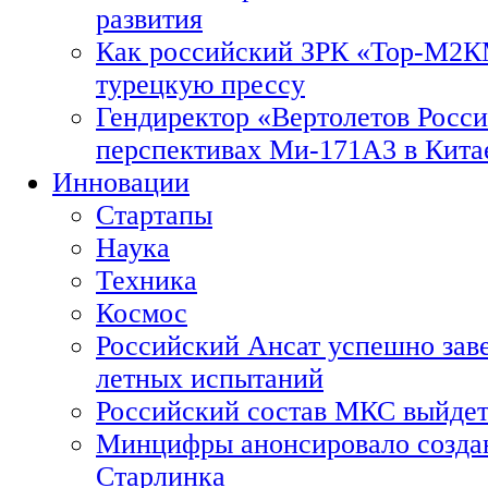
развития
Как российский ЗРК «Тор-М2
турецкую прессу
Гендиректор «Вертолетов Росси
перспективах Ми-171А3 в Кита
Инновации
Стартапы
Наука
Техника
Космос
Российский Ансат успешно зав
летных испытаний
Российский состав МКС выйдет
Минцифры анонсировало созда
Старлинка