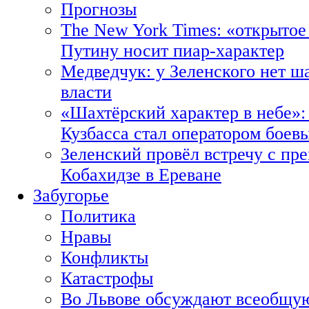
Прогнозы
The New York Times: «открытое
Путину носит пиар-характер
Медведчук: у Зеленского нет ш
власти
«Шахтёрский характер в небе»:
Кузбасса стал оператором боев
Зеленский провёл встречу с пр
Кобахидзе в Ереване
Забугорье
Политика
Нравы
Конфликты
Катастрофы
Во Львове обсуждают всеобщую