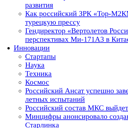
развития
Как российский ЗРК «Тор-М2
турецкую прессу
Гендиректор «Вертолетов Росси
перспективах Ми-171А3 в Кита
Инновации
Стартапы
Наука
Техника
Космос
Российский Ансат успешно зав
летных испытаний
Российский состав МКС выйдет
Минцифры анонсировало созда
Старлинка