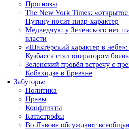
Прогнозы
The New York Times: «открытое
Путину носит пиар-характер
Медведчук: у Зеленского нет ш
власти
«Шахтёрский характер в небе»:
Кузбасса стал оператором боев
Зеленский провёл встречу с пр
Кобахидзе в Ереване
Забугорье
Политика
Нравы
Конфликты
Катастрофы
Во Львове обсуждают всеобщую