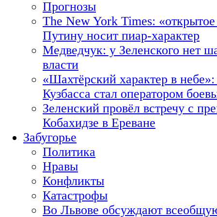
Прогнозы
The New York Times: «открытое
Путину носит пиар-характер
Медведчук: у Зеленского нет ш
власти
«Шахтёрский характер в небе»:
Кузбасса стал оператором боев
Зеленский провёл встречу с пр
Кобахидзе в Ереване
Забугорье
Политика
Нравы
Конфликты
Катастрофы
Во Львове обсуждают всеобщую