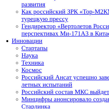
развития
Как российский ЗРК «Тор-М2
турецкую прессу
Гендиректор «Вертолетов Росси
перспективах Ми-171А3 в Кита
Инновации
Стартапы
Наука
Техника
Космос
Российский Ансат успешно зав
летных испытаний
Российский состав МКС выйдет
Минцифры анонсировало созда
Старлинка