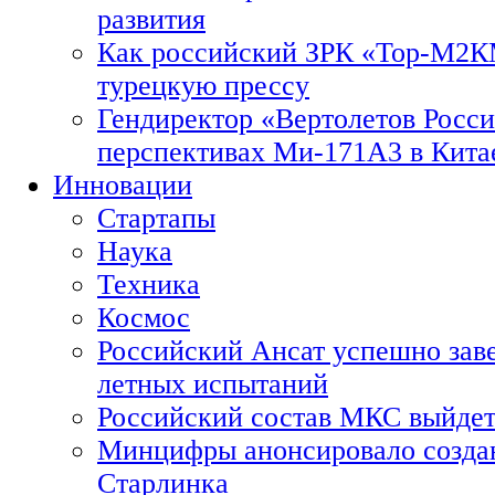
развития
Как российский ЗРК «Тор-М2
турецкую прессу
Гендиректор «Вертолетов Росси
перспективах Ми-171А3 в Кита
Инновации
Стартапы
Наука
Техника
Космос
Российский Ансат успешно зав
летных испытаний
Российский состав МКС выйдет
Минцифры анонсировало созда
Старлинка