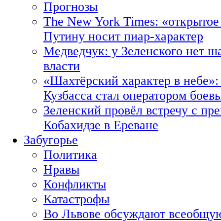
Прогнозы
The New York Times: «открытое
Путину носит пиар-характер
Медведчук: у Зеленского нет ш
власти
«Шахтёрский характер в небе»:
Кузбасса стал оператором боев
Зеленский провёл встречу с пр
Кобахидзе в Ереване
Забугорье
Политика
Нравы
Конфликты
Катастрофы
Во Львове обсуждают всеобщую