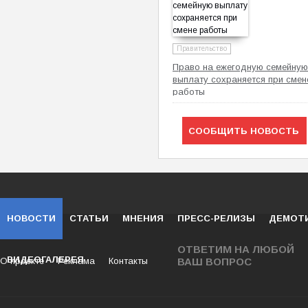
Правительство
Право на ежегодную семейную
выплату сохраняется при смен
работы
СООБЩИТЬ НОВОСТЬ
НОВОСТИ
СТАТЬИ
МНЕНИЯ
ПРЕСС-РЕЛИЗЫ
ДЕМОТ
ОТВЕТИМ НА ЛЮБОЙ
ВИДЕОГАЛЕРЕЯ
О проекте
Реклама
Контакты
ВАШ ВОПРОС