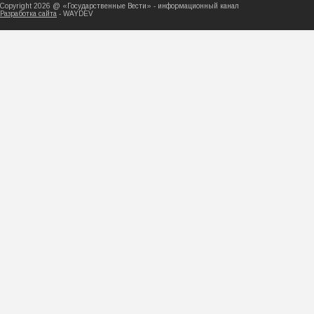
Copyright 2026 @ «Государственные Вести» - ин
Разработка сайта
- WAYDEV