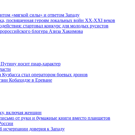
ентом «мягкой силы» и ответом Западу
ка, посвященная героям локальных войн XX-XXI веков
действия: стартовал конкурс для молодых русистов
пророссийского блогера Азиза Хакимова
 Путину носит пиар-характер
ласти
з Кузбасса стал оператором боевых дронов
узии Кобахидзе в Ереване
ку, включая женщин
письмо от руки и бумажные книги вместо планшетов
России
б исчерпании доверия к Западу