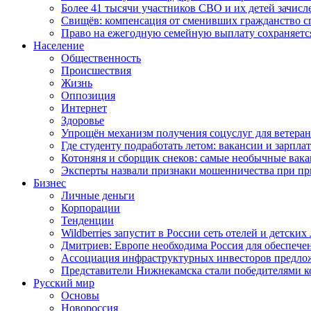
Более 41 тысячи участников СВО и их детей зачисл
Свищёв: компенсация от сменивших гражданство 
Право на ежегодную семейную выплату сохраняетс
Население
Общественность
Происшествия
Жизнь
Оппозиция
Интернет
Здоровье
Упрощён механизм получения соцуслуг для ветера
Где студенту подработать летом: вакансии и зарпла
Котоняня и сборщик снеков: самые необычные вакан
Эксперты назвали признаки мошенничества при пр
Бизнес
Личные деньги
Корпорации
Тенденции
Wildberries запустит в России сеть отелей и детски
Дмитриев: Европе необходима Россия для обеспече
Ассоциация инфраструктурных инвесторов предложи
Представители Нижнекамска стали победителями к
Русский мир
Основы
Новороссия