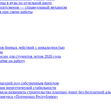
ены в вузы по отдельной квоте
спортсменов — справедливый механизм
я при смене работы
нов боевых действий с инвалидностью
ты
сии для студентов летом 2026 года
иёме на работу
х лагерей под собственным брендом
ния энергетической стабильности
ла разрешить строительство платных дорог без бесплатной ал
онкурса «Потенциал Республики»