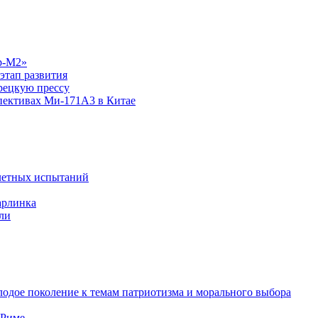
р-М2»
этап развития
рецкую прессу
спективах Ми-171А3 в Китае
летных испытаний
арлинка
ли
одое поколение к темам патриотизма и морального выбора
 Риме