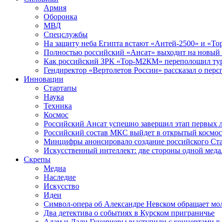
Армия
Оборонка
МВД
Спецслужбы
На защиту неба Египта встают «Антей-2500» и «То
Полностью российский «Ансат» выходит на новый 
Как российский ЗРК «Тор-М2КМ» переполошил ту
Гендиректор «Вертолетов России» рассказал о пер
Инновации
Стартапы
Наука
Техника
Космос
Российский Ансат успешно завершил этап первых 
Российский состав МКС выйдет в открытый космос
Минцифры анонсировало создание российского Ст
Искусственный интеллект: две стороны одной меда
Скрепы
Медиа
Наследие
Искусство
Идеи
Символ-опера об Александре Невском обращает мол
Два детектива о событиях в Курском приграничье
Адам и Дали Гуцериевы выступили с концертами в