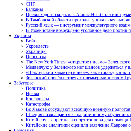
СНГ
Балканы
Превосходство кода: как Atomic Heart стал инструм
В Тамбовской области проходит уникальная выстав
Русский язык — инструмент межкультурного взаимо
В Узбекистане возбуждено уголовное дело против 
Украина
Война
Укровласть
Украинцы
Прогнозы
The New York Times: «открытое письмо» Зеленского
Медведчук: у Зеленского нет шансов удержаться у в
«Шахтёрский характер в небе»: как второкурсник и
Зеленский провёл встречу с премьер-министром Гр
Забугорье
Политика
Нравы
Конфликты
Катастрофы
Во Львове обсуждают всеобщую военную подготов
Швеция возвращается к традиционному обучению: 
Китай снял запрет на экспорт топлива для помощи 
Китайские аналитики оценили заявление Лаврова о
Силовики