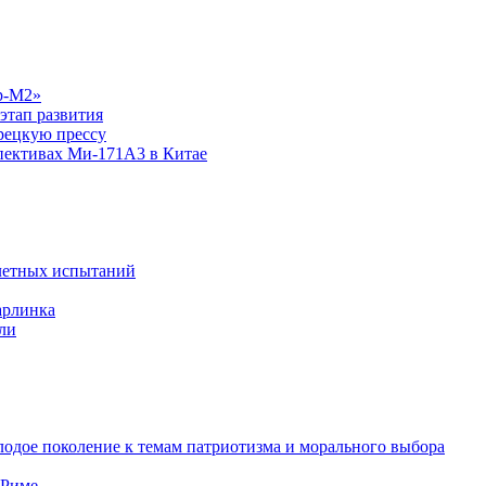
р-М2»
этап развития
рецкую прессу
спективах Ми-171А3 в Китае
летных испытаний
арлинка
ли
одое поколение к темам патриотизма и морального выбора
 Риме