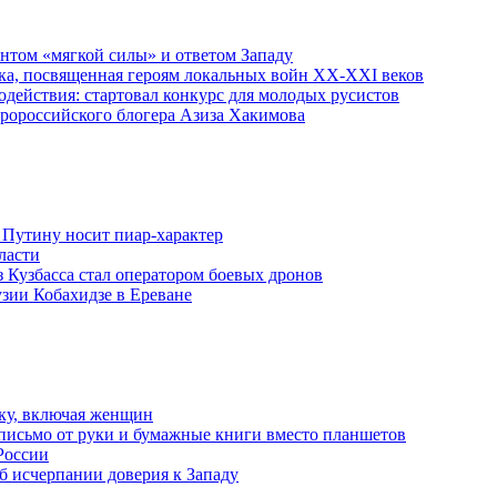
ентом «мягкой силы» и ответом Западу
ка, посвященная героям локальных войн XX-XXI веков
действия: стартовал конкурс для молодых русистов
пророссийского блогера Азиза Хакимова
 Путину носит пиар-характер
ласти
з Кузбасса стал оператором боевых дронов
узии Кобахидзе в Ереване
ку, включая женщин
письмо от руки и бумажные книги вместо планшетов
России
б исчерпании доверия к Западу