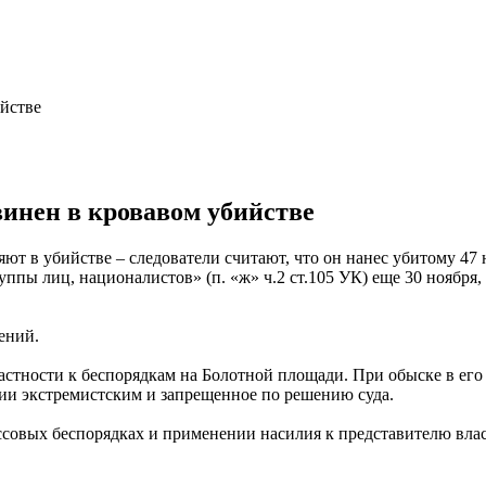
инен в кровавом убийстве
ют в убийстве – следователи считают, что он нанес убитому 47
уппы лиц, националистов» (п. «ж» ч.2 ст.105 УК) еще 30 ноября
ений.
стности к беспорядкам на Болотной площади. При обыске в его к
ии экстремистским и запрещенное по решению суда.
ссовых беспорядках и применении насилия к представителю влас