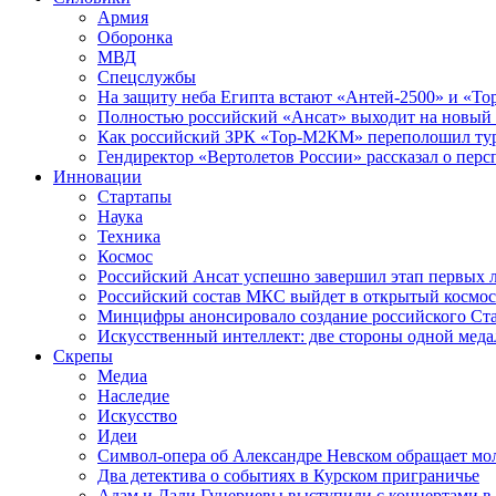
Армия
Оборонка
МВД
Спецслужбы
На защиту неба Египта встают «Антей-2500» и «То
Полностью российский «Ансат» выходит на новый 
Как российский ЗРК «Тор-М2КМ» переполошил ту
Гендиректор «Вертолетов России» рассказал о пер
Инновации
Стартапы
Наука
Техника
Космос
Российский Ансат успешно завершил этап первых 
Российский состав МКС выйдет в открытый космос
Минцифры анонсировало создание российского Ст
Искусственный интеллект: две стороны одной меда
Скрепы
Медиа
Наследие
Искусство
Идеи
Символ-опера об Александре Невском обращает мол
Два детектива о событиях в Курском приграничье
Адам и Дали Гуцериевы выступили с концертами в