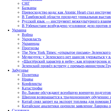
СНГ
Балканы
Превосходство кода: как Atomic Heart стал инструм
В Тамбовской области проходит уникальная выстав
Русский язык — инструмент межкультурного взаимо
В Узбекистане возбуждено уголовное дело против 
Украина
Война
Укровласть
Украинцы
Прогнозы
The New York Times: «открытое письмо» Зеленского
Медведчук: у Зеленского нет шансов удержаться у в
«Шахтёрский характер в небе»: как второкурсник и
Зеленский провёл встречу с премьер-министром Гр
Забугорье
Политика
Нравы
Конфликты
Катастрофы
Во Львове обсуждают всеобщую военную подготов
Швеция возвращается к традиционному обучению: 
Китай снял запрет на экспорт топлива для помощи 
Китайские аналитики оценили заявление Лаврова о
Силовики