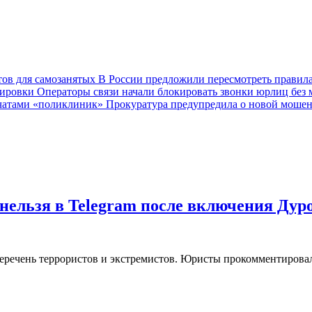
В России предложили пересмотреть правила
Операторы связи начали блокировать звонки юрлиц без
Прокуратура предупредила о новой мошен
нельзя в Telegram после включения Дур
еречень террористов и экстремистов. Юристы прокомментировал