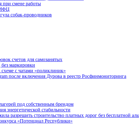
я при смене работы
 МФЦ
ыгула собак-проводников
овок счетов для самозанятых
 без маркировки
 схеме с чатами «поликлиник»
egram после включения Дурова в реестр Росфинмониторинга
х лагерей под собственным брендом
ния энергетической стабильности
ла разрешить строительство платных дорог без бесплатной ал
онкурса «Потенциал Республики»