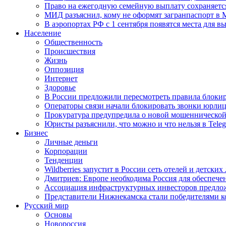
Право на ежегодную семейную выплату сохраняетс
МИД разъяснил, кому не оформят загранпаспорт в
В аэропортах РФ с 1 сентября появятся места для в
Население
Общественность
Происшествия
Жизнь
Оппозиция
Интернет
Здоровье
В России предложили пересмотреть правила блокир
Операторы связи начали блокировать звонки юрлиц
Прокуратура предупредила о новой мошеннической
Юристы разъяснили, что можно и что нельзя в Tel
Бизнес
Личные деньги
Корпорации
Тенденции
Wildberries запустит в России сеть отелей и детски
Дмитриев: Европе необходима Россия для обеспече
Ассоциация инфраструктурных инвесторов предложи
Представители Нижнекамска стали победителями к
Русский мир
Основы
Новороссия