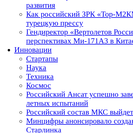
развития
Как российский ЗРК «Тор-М2
турецкую прессу
Гендиректор «Вертолетов Росси
перспективах Ми-171А3 в Кита
Инновации
Стартапы
Наука
Техника
Космос
Российский Ансат успешно зав
летных испытаний
Российский состав МКС выйдет
Минцифры анонсировало созда
Старлинка