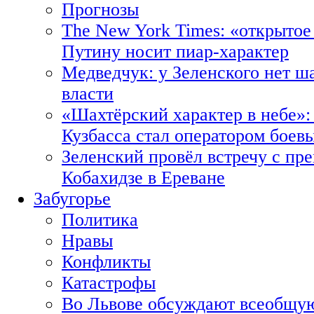
Прогнозы
The New York Times: «открытое
Путину носит пиар-характер
Медведчук: у Зеленского нет ш
власти
«Шахтёрский характер в небе»:
Кузбасса стал оператором боев
Зеленский провёл встречу с пр
Кобахидзе в Ереване
Забугорье
Политика
Нравы
Конфликты
Катастрофы
Во Львове обсуждают всеобщую