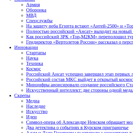
Армия
Оборонка
МВД
Спецслужбы
На защиту неба Египта встают «Антей-2500» и «То
Полностью российский «Ансат» выходит на новый 
Как российский ЗРК «Тор-М2КМ» переполошил ту
Гендиректор «Вертолетов России» рассказал о пер
Инновации
Стартапы
Наука
Техника
Космос
Российский Ансат успешно завершил этап первых 
Российский состав МКС выйдет в открытый космос
Минцифры анонсировало создание российского Ст
Искусственный интеллект: две стороны одной меда
Скрепы
Медиа
Наследие
Искусство
Идеи
Символ-опера об Александре Невском обращает мол
Два детектива о событиях в Курском приграничье
Адам и Дали Гуцериевы выступили с концертами в