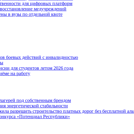
ственности для цифровых платформ
и восстановление медучреждений
ены в вузы по отдельной квоте
нов боевых действий с инвалидностью
ты
сии для студентов летом 2026 года
иёме на работу
х лагерей под собственным брендом
ния энергетической стабильности
ла разрешить строительство платных дорог без бесплатной ал
онкурса «Потенциал Республики»