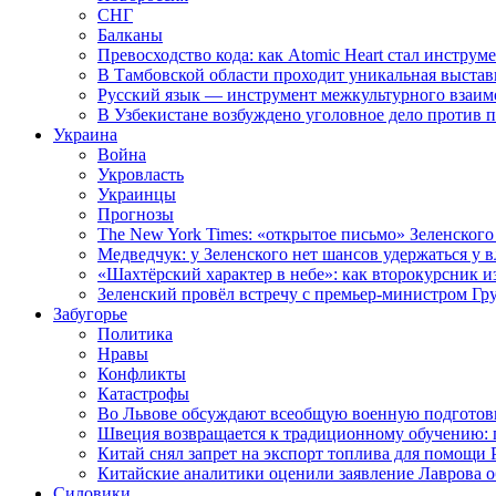
СНГ
Балканы
Превосходство кода: как Atomic Heart стал инструм
В Тамбовской области проходит уникальная выстав
Русский язык — инструмент межкультурного взаимо
В Узбекистане возбуждено уголовное дело против 
Украина
Война
Укровласть
Украинцы
Прогнозы
The New York Times: «открытое письмо» Зеленского
Медведчук: у Зеленского нет шансов удержаться у в
«Шахтёрский характер в небе»: как второкурсник и
Зеленский провёл встречу с премьер-министром Гр
Забугорье
Политика
Нравы
Конфликты
Катастрофы
Во Львове обсуждают всеобщую военную подготов
Швеция возвращается к традиционному обучению: 
Китай снял запрет на экспорт топлива для помощи 
Китайские аналитики оценили заявление Лаврова о
Силовики