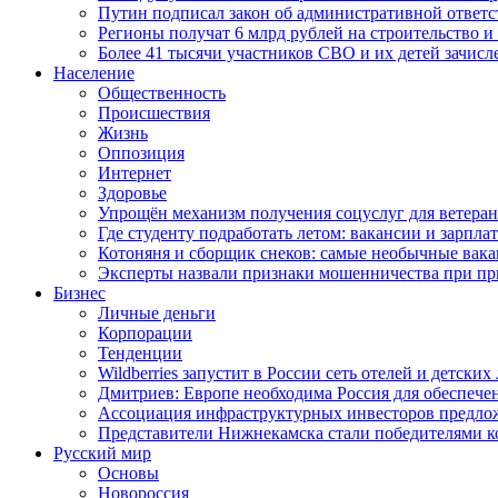
Путин подписал закон об административной ответ
Регионы получат 6 млрд рублей на строительство 
Более 41 тысячи участников СВО и их детей зачисл
Население
Общественность
Происшествия
Жизнь
Оппозиция
Интернет
Здоровье
Упрощён механизм получения соцуслуг для ветера
Где студенту подработать летом: вакансии и зарпла
Котоняня и сборщик снеков: самые необычные вакан
Эксперты назвали признаки мошенничества при пр
Бизнес
Личные деньги
Корпорации
Тенденции
Wildberries запустит в России сеть отелей и детски
Дмитриев: Европе необходима Россия для обеспече
Ассоциация инфраструктурных инвесторов предложи
Представители Нижнекамска стали победителями к
Русский мир
Основы
Новороссия