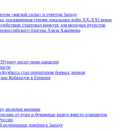
ентом «мягкой силы» и ответом Западу
ка, посвященная героям локальных войн XX-XXI веков
действия: стартовал конкурс для молодых русистов
пророссийского блогера Азиза Хакимова
 Путину носит пиар-характер
ласти
з Кузбасса стал оператором боевых дронов
узии Кобахидзе в Ереване
ку, включая женщин
письмо от руки и бумажные книги вместо планшетов
России
б исчерпании доверия к Западу