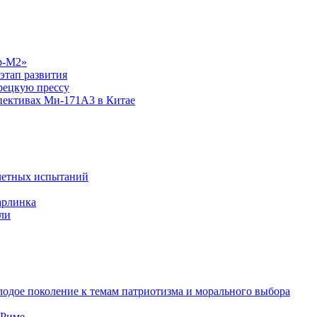
р-М2»
этап развития
рецкую прессу
спективах Ми-171А3 в Китае
летных испытаний
арлинка
ли
одое поколение к темам патриотизма и морального выбора
 Риме