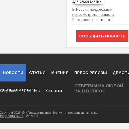
В России предложили
пересмотреть правила
блокировок счетов для
самозанятых
СООБЩИТЬ НОВОСТЬ
НОВОСТИ
СТАТЬИ
МНЕНИЯ
ПРЕСС-РЕЛИЗЫ
ДЕМОТ
ОТВЕТИМ НА ЛЮБОЙ
ВИДЕОГАЛЕРЕЯ
О проекте
Реклама
Контакты
ВАШ ВОПРОС
Copyright 2026 @ «Государственные Вести» - ин
Разработка сайта
- WAYDEV