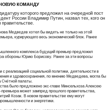
 НОВУЮ КОМАНДУ
дидатуру которого предложил на очередной пост
дент России Владимир Путин, назвал тех, кого он
м правительстве.
нова Медведев хотел бы видеть не только на этой
емьера, курирующего весь экономический блок. Ранее
ышленного комплекса будущий премьер предложил
ра обороны Юрию Борисову. Ранее за эти вопросы
и с реализацией социальной политики, деятельности в
чения и здравоохранения, по мнению Медведева, могла бы
а Счётной палаты.
йства было предложено экс-главе Минсельхоза Алексею
е-премьера может зампред прошлого правительства,
трий Козак. В новом правительстве ему могут
ромышленности и энергетики.