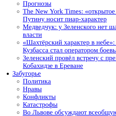
Прогнозы
The New York Times: «открытое
Путину носит пиар-характер
Медведчук: у Зеленского нет ш
власти
«Шахтёрский характер в небе»:
Кузбасса стал оператором боев
Зеленский провёл встречу с пр
Кобахидзе в Ереване
Забугорье
Политика
Нравы
Конфликты
Катастрофы
Во Львове обсуждают всеобщую