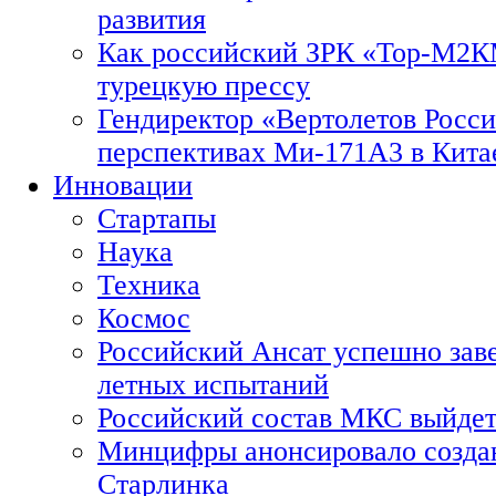
развития
Как российский ЗРК «Тор-М2
турецкую прессу
Гендиректор «Вертолетов Росси
перспективах Ми-171А3 в Кита
Инновации
Стартапы
Наука
Техника
Космос
Российский Ансат успешно зав
летных испытаний
Российский состав МКС выйдет
Минцифры анонсировало созда
Старлинка