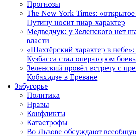
Прогнозы
The New York Times: «открытое
Путину носит пиар-характер
Медведчук: у Зеленского нет ш
власти
«Шахтёрский характер в небе»:
Кузбасса стал оператором боев
Зеленский провёл встречу с пр
Кобахидзе в Ереване
Забугорье
Политика
Нравы
Конфликты
Катастрофы
Во Львове обсуждают всеобщую