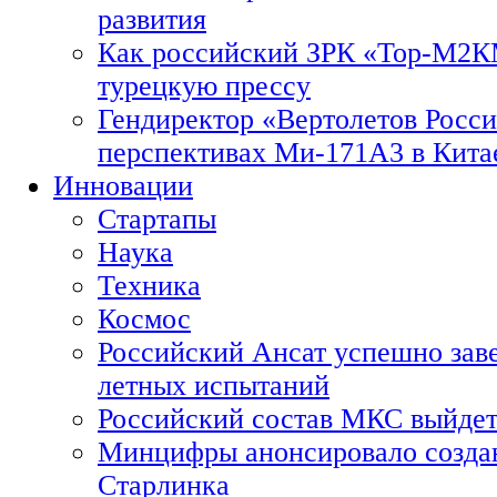
развития
Как российский ЗРК «Тор-М2
турецкую прессу
Гендиректор «Вертолетов Росси
перспективах Ми-171А3 в Кита
Инновации
Стартапы
Наука
Техника
Космос
Российский Ансат успешно зав
летных испытаний
Российский состав МКС выйдет
Минцифры анонсировало созда
Старлинка