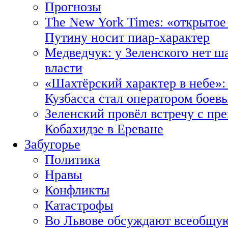
Прогнозы
The New York Times: «открытое
Путину носит пиар-характер
Медведчук: у Зеленского нет ш
власти
«Шахтёрский характер в небе»:
Кузбасса стал оператором боев
Зеленский провёл встречу с пр
Кобахидзе в Ереване
Забугорье
Политика
Нравы
Конфликты
Катастрофы
Во Львове обсуждают всеобщую