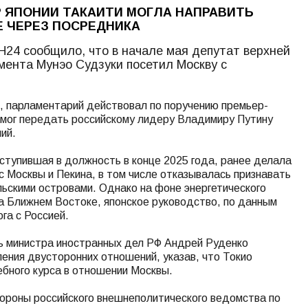
Р ЯПОНИИ ТАКАИТИ МОГЛА НАПРАВИТЬ
Е ЧЕРЕЗ ПОСРЕДНИКА
Н24 сообщило, что в начале мая депутат верхней
мента Мунэо Судзуки посетил Москву с
, парламентарий действовал по поручению премьер-
 мог передать российскому лидеру Владимиру Путину
ий.
вступившая в должность в конце 2025 года, ранее делала
с Москвы и Пекина, в том числе отказывалась признавать
льскими островами. Однако на фоне энергетического
на Ближнем Востоке, японское руководство, по данным
га с Россией.
ь министра иностранных дел РФ Андрей Руденко
ления двусторонних отношений, указав, что Токио
бного курса в отношении Москвы.
ороны российского внешнеполитического ведомства по