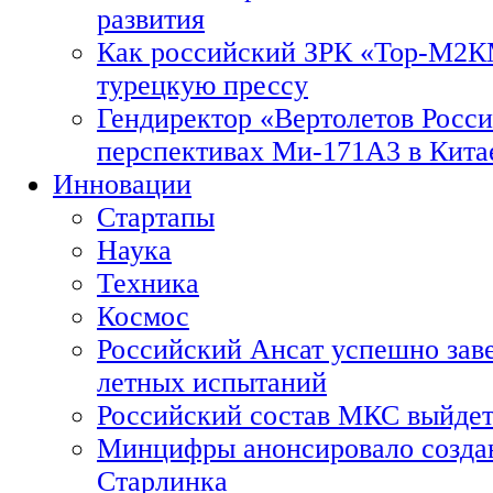
развития
Как российский ЗРК «Тор-М2
турецкую прессу
Гендиректор «Вертолетов Росси
перспективах Ми-171А3 в Кита
Инновации
Стартапы
Наука
Техника
Космос
Российский Ансат успешно зав
летных испытаний
Российский состав МКС выйдет
Минцифры анонсировало созда
Старлинка