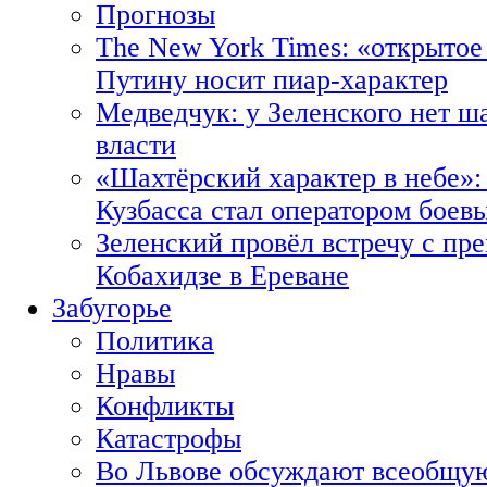
Прогнозы
The New York Times: «открытое
Путину носит пиар-характер
Медведчук: у Зеленского нет ш
власти
«Шахтёрский характер в небе»:
Кузбасса стал оператором боев
Зеленский провёл встречу с пр
Кобахидзе в Ереване
Забугорье
Политика
Нравы
Конфликты
Катастрофы
Во Львове обсуждают всеобщую