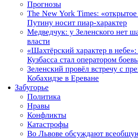
Прогнозы
The New York Times: «открытое
Путину носит пиар-характер
Медведчук: у Зеленского нет ш
власти
«Шахтёрский характер в небе»:
Кузбасса стал оператором боев
Зеленский провёл встречу с пр
Кобахидзе в Ереване
Забугорье
Политика
Нравы
Конфликты
Катастрофы
Во Львове обсуждают всеобщую