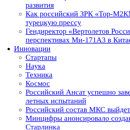
развития
Как российский ЗРК «Тор-М2
турецкую прессу
Гендиректор «Вертолетов Росси
перспективах Ми-171А3 в Кита
Инновации
Стартапы
Наука
Техника
Космос
Российский Ансат успешно зав
летных испытаний
Российский состав МКС выйдет
Минцифры анонсировало созда
Старлинка