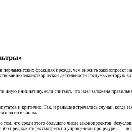
льтры»
в парламентских фракциях прежде, чем вносить законопроект н
ствованию законотворческой деятельности Госдумы, которую в
 иную инициативу, если считают, что идея заложена правильна
путатов и критично. Так, и раньше встречались случаи, когда з
ия шла на выборы.
 том, что среди этого большого числа законопроектов, безуслов
т, либо предложить рассмотреть по упрощенной процедуре», — д