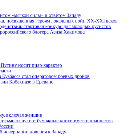
ентом «мягкой силы» и ответом Западу
ка, посвященная героям локальных войн XX-XXI веков
действия: стартовал конкурс для молодых русистов
пророссийского блогера Азиза Хакимова
 Путину носит пиар-характер
ласти
з Кузбасса стал оператором боевых дронов
узии Кобахидзе в Ереване
ку, включая женщин
письмо от руки и бумажные книги вместо планшетов
России
б исчерпании доверия к Западу