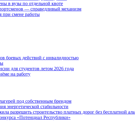
ены в вузы по отдельной квоте
спортсменов — справедливый механизм
я при смене работы
нов боевых действий с инвалидностью
ты
сии для студентов летом 2026 года
иёме на работу
х лагерей под собственным брендом
ния энергетической стабильности
ла разрешить строительство платных дорог без бесплатной ал
онкурса «Потенциал Республики»