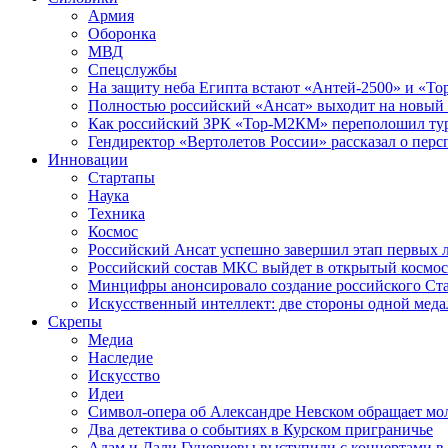
Армия
Оборонка
МВД
Спецслужбы
На защиту неба Египта встают «Антей-2500» и «То
Полностью российский «Ансат» выходит на новый 
Как российский ЗРК «Тор-М2КМ» переполошил ту
Гендиректор «Вертолетов России» рассказал о пер
Инновации
Стартапы
Наука
Техника
Космос
Российский Ансат успешно завершил этап первых 
Российский состав МКС выйдет в открытый космос
Минцифры анонсировало создание российского Ст
Искусственный интеллект: две стороны одной меда
Скрепы
Медиа
Наследие
Искусство
Идеи
Символ-опера об Александре Невском обращает мол
Два детектива о событиях в Курском приграничье
Адам и Дали Гуцериевы выступили с концертами в