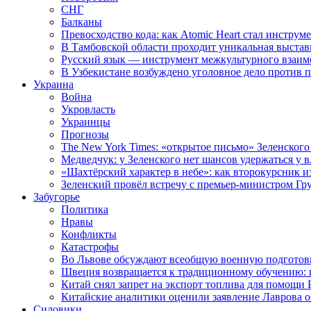
СНГ
Балканы
Превосходство кода: как Atomic Heart стал инструм
В Тамбовской области проходит уникальная выстав
Русский язык — инструмент межкультурного взаимо
В Узбекистане возбуждено уголовное дело против 
Украина
Война
Укровласть
Украинцы
Прогнозы
The New York Times: «открытое письмо» Зеленского
Медведчук: у Зеленского нет шансов удержаться у в
«Шахтёрский характер в небе»: как второкурсник и
Зеленский провёл встречу с премьер-министром Гр
Забугорье
Политика
Нравы
Конфликты
Катастрофы
Во Львове обсуждают всеобщую военную подготов
Швеция возвращается к традиционному обучению: 
Китай снял запрет на экспорт топлива для помощи 
Китайские аналитики оценили заявление Лаврова о
Силовики