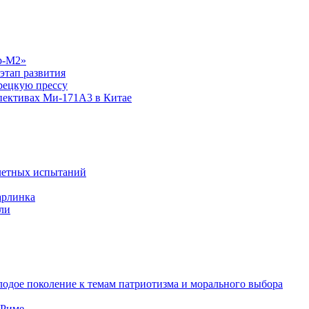
р-М2»
этап развития
рецкую прессу
спективах Ми-171А3 в Китае
летных испытаний
арлинка
ли
одое поколение к темам патриотизма и морального выбора
 Риме