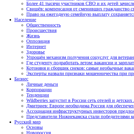
Более 41 тысячи участников СВО и их детей зачисл
Свищёв: компенсация от сменивших гражданство 
Право на ежегодную семейную выплату сохраняетс
Население
Общественность
Происшествия
Жизнь
Оппозиция
Интернет
Здоровье
Упрощён механизм получения соцуслуг для ветера
Где студенту подработать летом: вакансии и зарпла
Котоняня и сборщик снеков: самые необычные вакан
Эксперты назвали признаки мошенничества при пр
Бизнес
Личные деньги
Корпорации
Тенденции
Wildberries запустит в России сеть отелей и детски
Дмитриев: Европе необходима Россия для обеспече
Ассоциация инфраструктурных инвесторов предложи
Представители Нижнекамска стали победителями к
Русский мир
Основы
Новороссия