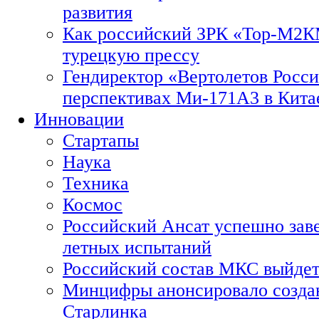
развития
Как российский ЗРК «Тор-М2
турецкую прессу
Гендиректор «Вертолетов Росси
перспективах Ми-171А3 в Кита
Инновации
Стартапы
Наука
Техника
Космос
Российский Ансат успешно зав
летных испытаний
Российский состав МКС выйдет
Минцифры анонсировало созда
Старлинка