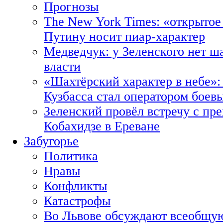
Прогнозы
The New York Times: «открытое
Путину носит пиар-характер
Медведчук: у Зеленского нет ш
власти
«Шахтёрский характер в небе»:
Кузбасса стал оператором боев
Зеленский провёл встречу с пр
Кобахидзе в Ереване
Забугорье
Политика
Нравы
Конфликты
Катастрофы
Во Львове обсуждают всеобщую