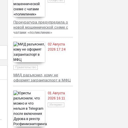
Общество
т
Прокуратура предупредила о
новой мошеннической схеме с
чатами «поликлиник»
02 Августа
2026 17:24
Правительство
МИД разъяснил, кому не
оформят загранпаспорт в МФЦ
01 Августа
2026 16:11
Интернет