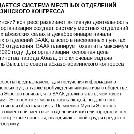
ЗДАЕТСЯ СИСТЕМА МЕСТНЫХ ОТДЕЛЕНИЙ
ЗИНСКОГО КОНГРЕССА
нский конгресс развивает активную деятельность
е организация создает систему местных отделений
их абхазских сёлах в декабре-январе начали
х отделений ВААК, а всего в населенных пунктах
23 отделения. ВААК планирует охватить максимум
2020 году. Для организации, основная цель
динства народа Абаза, это ключевая задача,
ь Высшего совета абхазо-абазинского конгресса
 советы предназначены для получения информации о
первых рук, а также пробуждения инициативы в обществе.
са Экзеков написал, что ВААК должна знать, чем живет
мья. Это поможет менять жизнь людей, но для этого
тоянная обратная связь. По мнению Муссы Экзекова,
совместной: местные отделения и жители городов и сёл
конкретные проекты, вкладывают свой труд и средства,
ддержку.