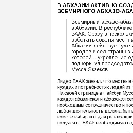
В АБХАЗИИ АКТИВНО СО
ВСЕМИРНОГО АБХАЗО-АБА
Всемирный абхазо-абази
в Абхазии. В республик
ВААК. Сразу в нескольк
работать советы местны
Абхазии действует уже 
городов и сёл страны в 
которой – укрепление е
подчеркнул председател
Мусса Экзеков.
Лидер ВААК заявил, что местные
нуждах и потребностях людей из 
На своей странице в Фейсбук Мус
каждая абазинская и абхазская се
необходимы сотрудничество и пос
любая деятельность должна быть 
вместе выбирают для реализации 
получая от ВААК необходимую по