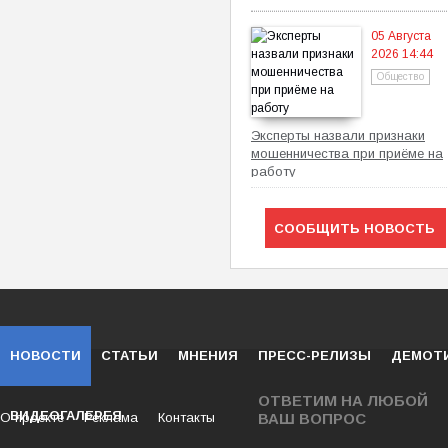
05 Августа
2026 14:44
Общество
Эксперты назвали признаки
мошенничества при приёме на
работу
СООБЩИТЬ НОВОСТЬ
НОВОСТИ
СТАТЬИ
МНЕНИЯ
ПРЕСС-РЕЛИЗЫ
ДЕМОТ
ОТВЕТИМ НА ЛЮБОЙ
ВИДЕОГАЛЕРЕЯ
О проекте
Реклама
Контакты
ВАШ ВОПРОС