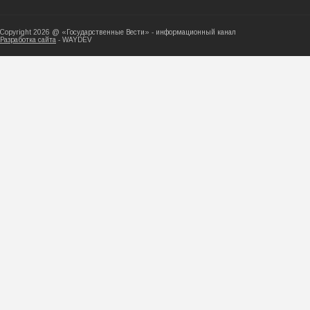
Copyright 2026 @ «Государственные Вести» - ин
Разработка сайта
- WAYDEV