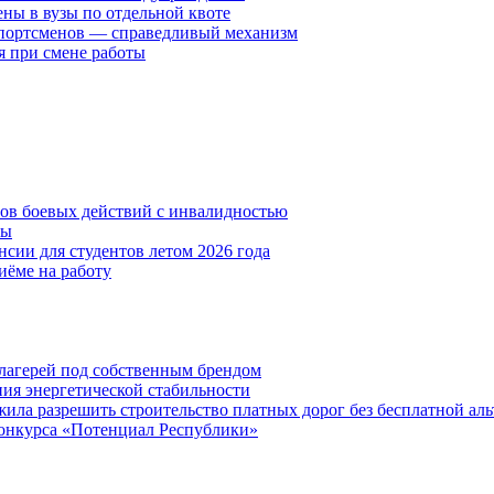
ены в вузы по отдельной квоте
спортсменов — справедливый механизм
я при смене работы
нов боевых действий с инвалидностью
ты
сии для студентов летом 2026 года
иёме на работу
х лагерей под собственным брендом
ния энергетической стабильности
ла разрешить строительство платных дорог без бесплатной ал
онкурса «Потенциал Республики»