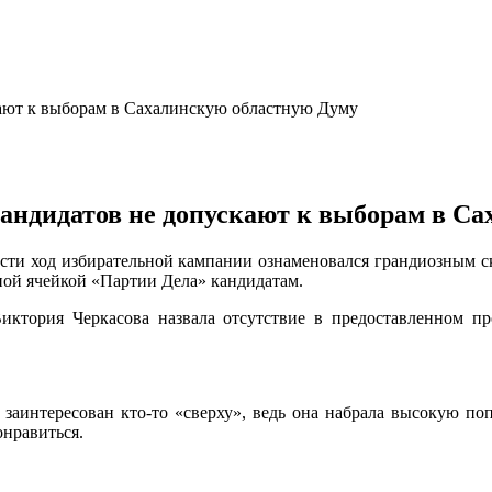
 кандидатов не допускают к выборам в С
ти ход избирательной кампании ознаменовался грандиозным ск
ной ячейкой «Партии Дела» кандидатам.
ктория Черкасова назвала отсутствие в предоставленном п
 заинтересован кто-то «сверху», ведь она набрала высокую поп
онравиться.