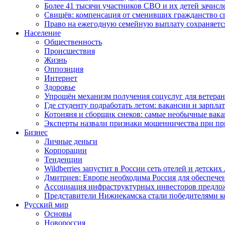
Более 41 тысячи участников СВО и их детей зачисл
Свищёв: компенсация от сменивших гражданство 
Право на ежегодную семейную выплату сохраняетс
Население
Общественность
Происшествия
Жизнь
Оппозиция
Интернет
Здоровье
Упрощён механизм получения соцуслуг для ветера
Где студенту подработать летом: вакансии и зарпла
Котоняня и сборщик снеков: самые необычные вакан
Эксперты назвали признаки мошенничества при пр
Бизнес
Личные деньги
Корпорации
Тенденции
Wildberries запустит в России сеть отелей и детски
Дмитриев: Европе необходима Россия для обеспече
Ассоциация инфраструктурных инвесторов предложи
Представители Нижнекамска стали победителями к
Русский мир
Основы
Новороссия