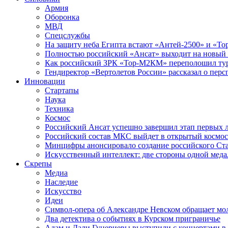
Армия
Оборонка
МВД
Спецслужбы
На защиту неба Египта встают «Антей-2500» и «То
Полностью российский «Ансат» выходит на новый 
Как российский ЗРК «Тор-М2КМ» переполошил ту
Гендиректор «Вертолетов России» рассказал о пер
Инновации
Стартапы
Наука
Техника
Космос
Российский Ансат успешно завершил этап первых 
Российский состав МКС выйдет в открытый космос
Минцифры анонсировало создание российского Ст
Искусственный интеллект: две стороны одной меда
Скрепы
Медиа
Наследие
Искусство
Идеи
Символ-опера об Александре Невском обращает мол
Два детектива о событиях в Курском приграничье
Адам и Дали Гуцериевы выступили с концертами в