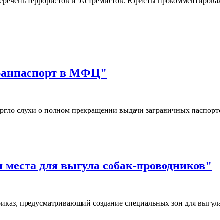
еречень террористов и экстремистов. Юристы прокомментировал
гранпаспорт в МФЦ"
ргло слухи о полном прекращении выдачи заграничных паспор
я места для выгула собак-проводников"
иказ, предусматривающий создание специальных зон для выгул