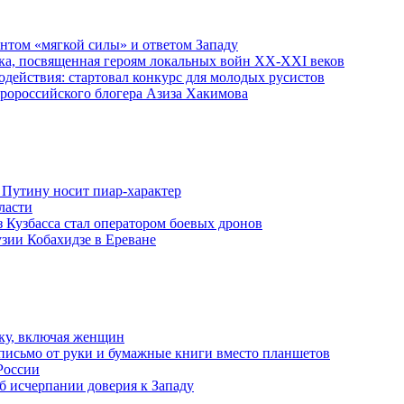
ентом «мягкой силы» и ответом Западу
ка, посвященная героям локальных войн XX-XXI веков
действия: стартовал конкурс для молодых русистов
пророссийского блогера Азиза Хакимова
 Путину носит пиар-характер
ласти
з Кузбасса стал оператором боевых дронов
узии Кобахидзе в Ереване
ку, включая женщин
письмо от руки и бумажные книги вместо планшетов
России
б исчерпании доверия к Западу