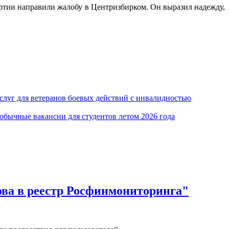
ртии направили жалобу в Центризбирком. Он выразил надежду,
луг для ветеранов боевых действий с инвалидностью
обычные вакансии для студентов летом 2026 года
ова в реестр Росфинмониторинга"