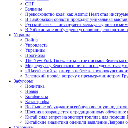
СНГ
Балканы
Превосходство кода: как Atomic Heart стал инструм
В Тамбовской области проходит уникальная выстав
Русский язык — инструмент межкультурного взаимо
В Узбекистане возбуждено уголовное дело против 
Украина
Война
Укровласть
Украинцы
Прогнозы
The New York Times: «открытое письмо» Зеленского
Медведчук: у Зеленского нет шансов удержаться у в
«Шахтёрский характер в небе»: как второкурсник и
Зеленский провёл встречу с премьер-министром Гр
Забугорье
Политика
Нравы
Конфликты
Катастрофы
Во Львове обсуждают всеобщую военную подготов
Швеция возвращается к традиционному обучению: 
Китай снял запрет на экспорт топлива для помощи 
Китайские аналитики оценили заявление Лаврова о
Силовики