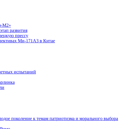
р-М2»
этап развития
рецкую прессу
спективах Ми-171А3 в Китае
летных испытаний
арлинка
ли
одое поколение к темам патриотизма и морального выбора
 Риме