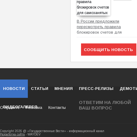
В России предложили
пересмотреть правила
блокировок счетов для
самозанятых
СООБЩИТЬ НОВОСТЬ
НОВОСТИ
СТАТЬИ
МНЕНИЯ
ПРЕСС-РЕЛИЗЫ
ДЕМОТ
ОТВЕТИМ НА ЛЮБОЙ
ВИДЕОГАЛЕРЕЯ
О проекте
Реклама
Контакты
ВАШ ВОПРОС
Copyright 2026 @ «Государственные Вести» - ин
Разработка сайта
- WAYDEV