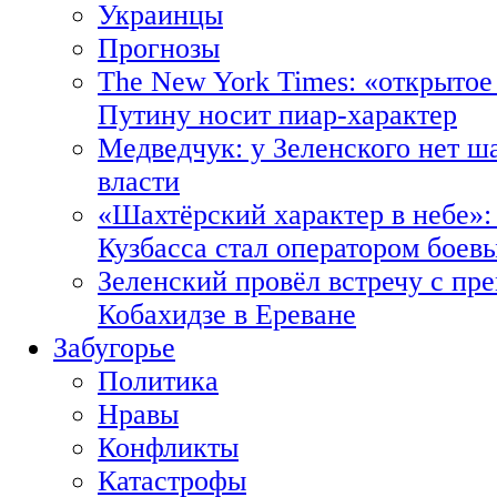
Украинцы
Прогнозы
The New York Times: «открытое
Путину носит пиар-характер
Медведчук: у Зеленского нет ш
власти
«Шахтёрский характер в небе»:
Кузбасса стал оператором боев
Зеленский провёл встречу с пр
Кобахидзе в Ереване
Забугорье
Политика
Нравы
Конфликты
Катастрофы