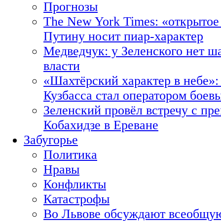
Прогнозы
The New York Times: «открытое
Путину носит пиар-характер
Медведчук: у Зеленского нет ш
власти
«Шахтёрский характер в небе»:
Кузбасса стал оператором боев
Зеленский провёл встречу с пр
Кобахидзе в Ереване
Забугорье
Политика
Нравы
Конфликты
Катастрофы
Во Львове обсуждают всеобщую