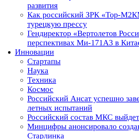
развития
Как российский ЗРК «Тор-М2
турецкую прессу
Гендиректор «Вертолетов Росси
перспективах Ми-171А3 в Кита
Инновации
Стартапы
Наука
Техника
Космос
Российский Ансат успешно зав
летных испытаний
Российский состав МКС выйдет
Минцифры анонсировало созда
Старлинка