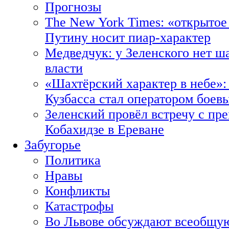
Прогнозы
The New York Times: «открытое
Путину носит пиар-характер
Медведчук: у Зеленского нет ш
власти
«Шахтёрский характер в небе»:
Кузбасса стал оператором боев
Зеленский провёл встречу с пр
Кобахидзе в Ереване
Забугорье
Политика
Нравы
Конфликты
Катастрофы
Во Львове обсуждают всеобщую