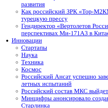
развития
Как российский ЗРК «Тор-М2
турецкую прессу
Гендиректор «Вертолетов Росси
перспективах Ми-171А3 в Кита
Инновации
Стартапы
Наука
Техника
Космос
Российский Ансат успешно зав
летных испытаний
Российский состав МКС выйдет
Минцифры анонсировало созда
Старлинка