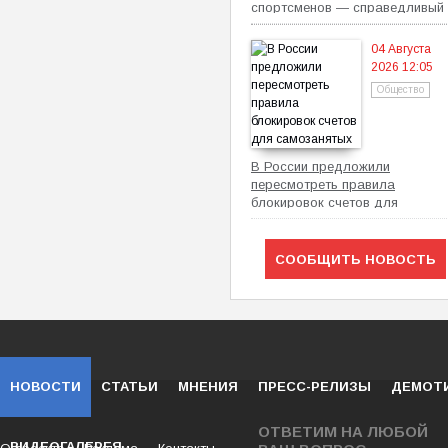
спортсменов — справедливый
механизм
04 Августа
2026 12:05
Общество
В России предложили
пересмотреть правила
блокировок счетов для
самозанятых
СООБЩИТЬ НОВОСТЬ
НОВОСТИ
СТАТЬИ
МНЕНИЯ
ПРЕСС-РЕЛИЗЫ
ДЕМОТ
ОТВЕТИМ НА ЛЮБОЙ
ВИДЕОГАЛЕРЕЯ