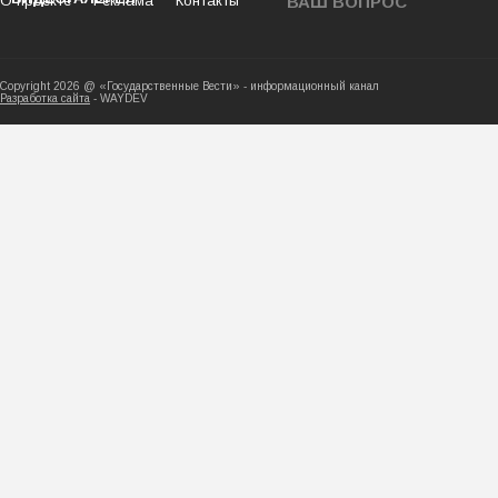
О проекте
Реклама
Контакты
ВАШ ВОПРОС
Copyright 2026 @ «Государственные Вести» - ин
Разработка сайта
- WAYDEV