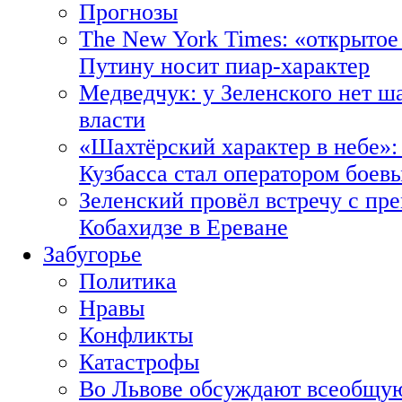
Прогнозы
The New York Times: «открытое
Путину носит пиар-характер
Медведчук: у Зеленского нет ш
власти
«Шахтёрский характер в небе»:
Кузбасса стал оператором боев
Зеленский провёл встречу с пр
Кобахидзе в Ереване
Забугорье
Политика
Нравы
Конфликты
Катастрофы
Во Львове обсуждают всеобщую