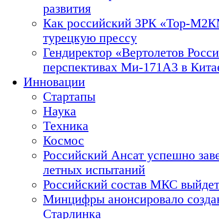
развития
Как российский ЗРК «Тор-М2
турецкую прессу
Гендиректор «Вертолетов Росси
перспективах Ми-171А3 в Кита
Инновации
Стартапы
Наука
Техника
Космос
Российский Ансат успешно зав
летных испытаний
Российский состав МКС выйдет
Минцифры анонсировало созда
Старлинка