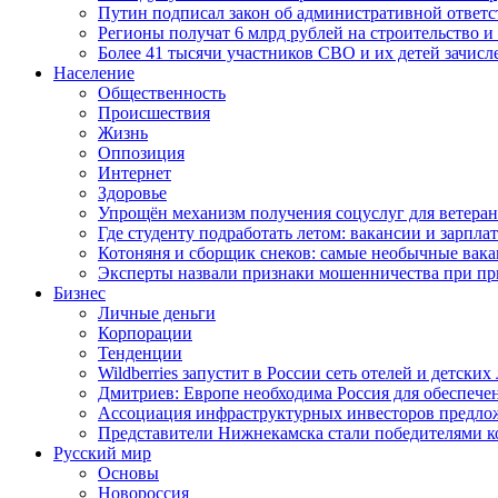
Путин подписал закон об административной ответ
Регионы получат 6 млрд рублей на строительство 
Более 41 тысячи участников СВО и их детей зачисл
Население
Общественность
Происшествия
Жизнь
Оппозиция
Интернет
Здоровье
Упрощён механизм получения соцуслуг для ветера
Где студенту подработать летом: вакансии и зарпла
Котоняня и сборщик снеков: самые необычные вакан
Эксперты назвали признаки мошенничества при пр
Бизнес
Личные деньги
Корпорации
Тенденции
Wildberries запустит в России сеть отелей и детски
Дмитриев: Европе необходима Россия для обеспече
Ассоциация инфраструктурных инвесторов предложи
Представители Нижнекамска стали победителями к
Русский мир
Основы
Новороссия