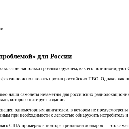
проблемой» для России
казался не настолько грозным оружием, как его позиционируют 
фективно использовать против российских ПВО. Однако, как пиш
сколько наши самолеты незаметны для российских радиолокацион
ан, которого цитирует издание.
н оснащен одномоторным двигателем, в котором не предусмотре
енным при необходимости с легкостью обнаружить истребитель и
ошлась США примерно в полтора триллиона долларов — это самая