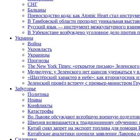
СНГ
Балканы
Превосходство кода: как Atomic Heart стал инструм
В Тамбовской области проходит уникальная выстав
Русский язык — инструмент межкультурного взаимо
В Узбекистане возбуждено уголовное дело против 
Украина
Война
Укровласть
Украинцы
Прогнозы
The New York Times: «открытое письмо» Зеленского
Медведчук: у Зеленского нет шансов удержаться у в
«Шахтёрский характер в небе»: как второкурсник и
Зеленский провёл встречу с премьер-министром Гр
Забугорье
Политика
Нравы
Конфликты
Катастрофы
Во Львове обсуждают всеобщую военную подготов
Швеция возвращается к традиционному обучению: 
Китай снял запрет на экспорт топлива для помощи 
Китайские аналитики оценили заявление Лаврова о
Силовики