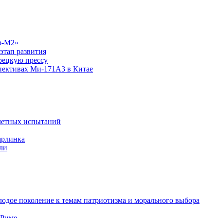
р-М2»
этап развития
рецкую прессу
спективах Ми-171А3 в Китае
летных испытаний
арлинка
ли
одое поколение к темам патриотизма и морального выбора
 Риме