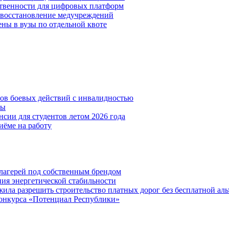
ственности для цифровых платформ
и восстановление медучреждений
ены в вузы по отдельной квоте
нов боевых действий с инвалидностью
ты
сии для студентов летом 2026 года
иёме на работу
х лагерей под собственным брендом
ния энергетической стабильности
ла разрешить строительство платных дорог без бесплатной ал
онкурса «Потенциал Республики»