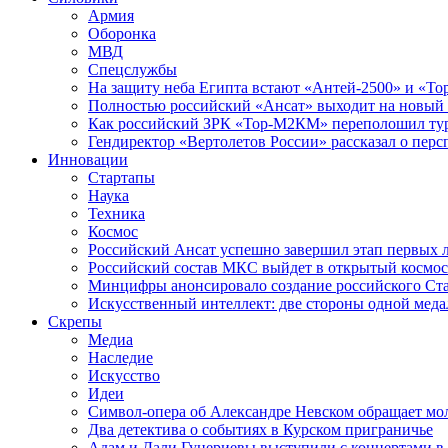
Армия
Оборонка
МВД
Спецслужбы
На защиту неба Египта встают «Антей-2500» и «То
Полностью российский «Ансат» выходит на новый 
Как российский ЗРК «Тор-М2КМ» переполошил ту
Гендиректор «Вертолетов России» рассказал о пер
Инновации
Стартапы
Наука
Техника
Космос
Российский Ансат успешно завершил этап первых 
Российский состав МКС выйдет в открытый космос
Минцифры анонсировало создание российского Ст
Искусственный интеллект: две стороны одной меда
Скрепы
Медиа
Наследие
Искусство
Идеи
Символ-опера об Александре Невском обращает мол
Два детектива о событиях в Курском приграничье
Адам и Дали Гуцериевы выступили с концертами в