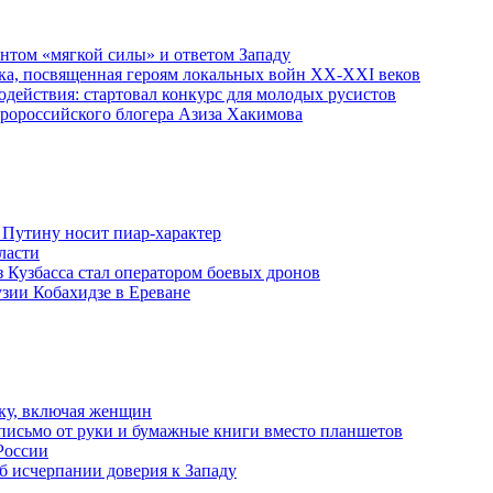
ентом «мягкой силы» и ответом Западу
ка, посвященная героям локальных войн XX-XXI веков
действия: стартовал конкурс для молодых русистов
пророссийского блогера Азиза Хакимова
 Путину носит пиар-характер
ласти
з Кузбасса стал оператором боевых дронов
узии Кобахидзе в Ереване
ку, включая женщин
письмо от руки и бумажные книги вместо планшетов
России
б исчерпании доверия к Западу