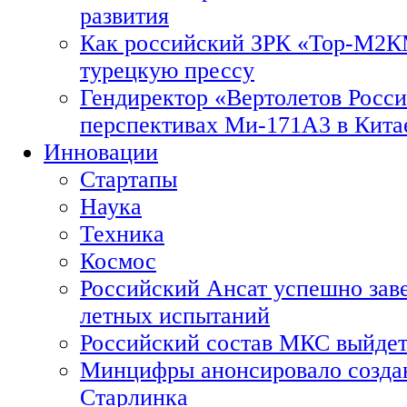
развития
Как российский ЗРК «Тор-М2
турецкую прессу
Гендиректор «Вертолетов Росси
перспективах Ми-171А3 в Кита
Инновации
Стартапы
Наука
Техника
Космос
Российский Ансат успешно зав
летных испытаний
Российский состав МКС выйдет
Минцифры анонсировало созда
Старлинка