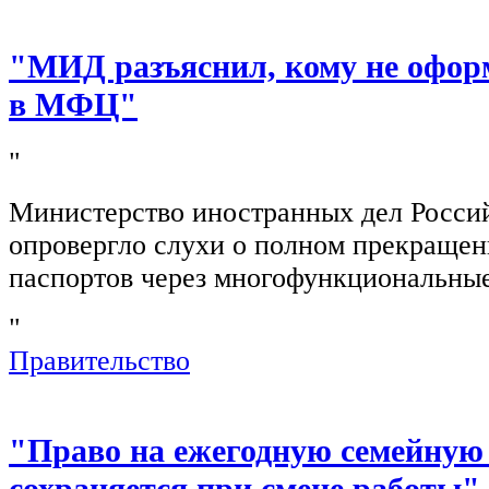
"МИД разъяснил, кому не офор
в МФЦ"
"
Министерство иностранных дел Росси
опровергло слухи о полном прекращен
паспортов через многофункциональны
"
Правительство
"Право на ежегодную семейную
сохраняется при смене работы"