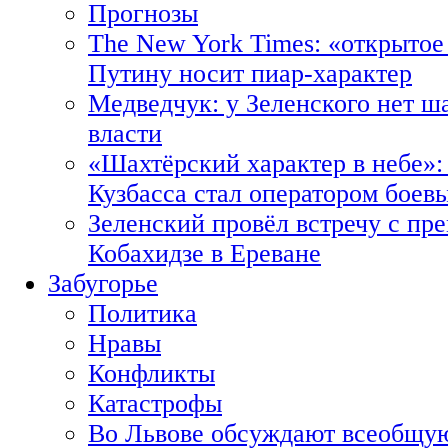
Прогнозы
The New York Times: «открытое
Путину носит пиар-характер
Медведчук: у Зеленского нет ш
власти
«Шахтёрский характер в небе»:
Кузбасса стал оператором боев
Зеленский провёл встречу с пр
Кобахидзе в Ереване
Забугорье
Политика
Нравы
Конфликты
Катастрофы
Во Львове обсуждают всеобщую