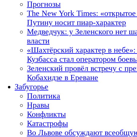
Прогнозы
The New York Times: «открытое
Путину носит пиар-характер
Медведчук: у Зеленского нет ш
власти
«Шахтёрский характер в небе»:
Кузбасса стал оператором боев
Зеленский провёл встречу с пр
Кобахидзе в Ереване
Забугорье
Политика
Нравы
Конфликты
Катастрофы
Во Львове обсуждают всеобщую