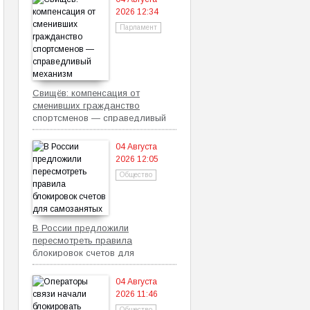
2026 12:34
Парламент
Свищёв: компенсация от
сменивших гражданство
спортсменов — справедливый
механизм
04 Августа
2026 12:05
Общество
В России предложили
пересмотреть правила
блокировок счетов для
самозанятых
04 Августа
2026 11:46
Общество