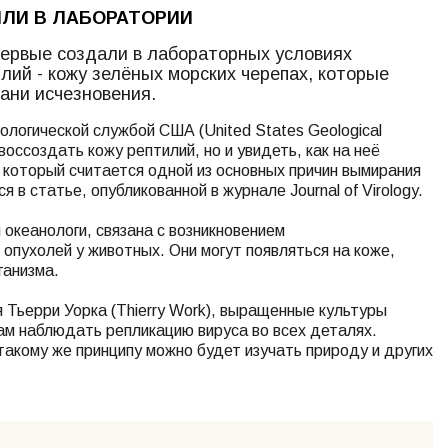
ЛИ В ЛАБОРАТОРИИ
первые создали в лабораторных условиях
лий - кожу зелёных морских черепах, которые
рани исчезновения.
ологической службой США (United States Geological
воссоздать кожу рептилий, но и увидеть, как на неё
 который считается одной из основных причин вымирания
я в статье, опубликованной в журнале Journal of Virology.
 океанологи, связана с возникновением
опухолей у животных. Они могут появляться на коже,
ганизма.
 Тьерри Уорка (Thierry Work), выращенные культуры
гам наблюдать репликацию вируса во всех деталях.
такому же принципу можно будет изучать природу и других