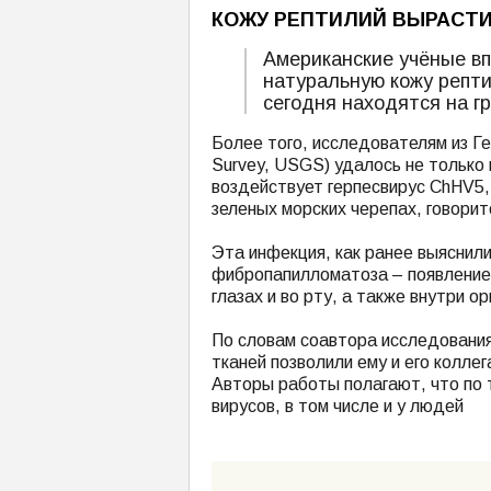
КОЖУ РЕПТИЛИЙ ВЫРАСТИ
Американские учёные в
натуральную кожу репти
сегодня находятся на г
Более того, исследователям из Ге
Survey, USGS) удалось не только 
воздействует герпесвирус ChHV5,
зеленых морских черепах, говоритс
Эта инфекция, как ранее выяснили
фибропапилломатоза – появление 
глазах и во рту, а также внутри ор
По словам соавтора исследования
тканей позволили ему и его колле
Авторы работы полагают, что по 
вирусов, в том числе и у людей