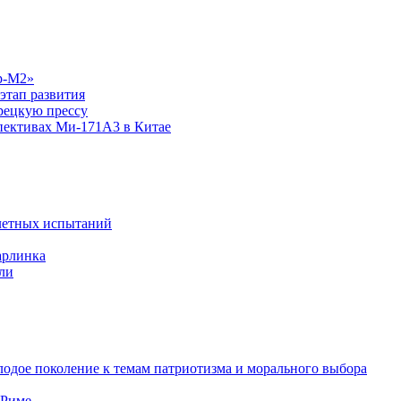
р-М2»
этап развития
рецкую прессу
спективах Ми-171А3 в Китае
летных испытаний
арлинка
ли
одое поколение к темам патриотизма и морального выбора
 Риме