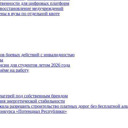
ственности для цифровых платформ
и восстановление медучреждений
ены в вузы по отдельной квоте
нов боевых действий с инвалидностью
ты
сии для студентов летом 2026 года
иёме на работу
х лагерей под собственным брендом
ния энергетической стабильности
ла разрешить строительство платных дорог без бесплатной ал
онкурса «Потенциал Республики»