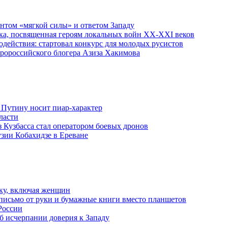
ентом «мягкой силы» и ответом Западу
ка, посвященная героям локальных войн XX-XXI веков
действия: стартовал конкурс для молодых русистов
пророссийского блогера Азиза Хакимова
 Путину носит пиар-характер
ласти
з Кузбасса стал оператором боевых дронов
узии Кобахидзе в Ереване
ку, включая женщин
письмо от руки и бумажные книги вместо планшетов
России
б исчерпании доверия к Западу