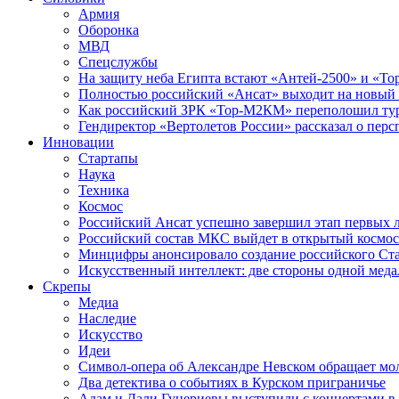
Армия
Оборонка
МВД
Спецслужбы
На защиту неба Египта встают «Антей-2500» и «То
Полностью российский «Ансат» выходит на новый 
Как российский ЗРК «Тор-М2КМ» переполошил ту
Гендиректор «Вертолетов России» рассказал о пер
Инновации
Стартапы
Наука
Техника
Космос
Российский Ансат успешно завершил этап первых 
Российский состав МКС выйдет в открытый космос
Минцифры анонсировало создание российского Ст
Искусственный интеллект: две стороны одной меда
Скрепы
Медиа
Наследие
Искусство
Идеи
Символ-опера об Александре Невском обращает мол
Два детектива о событиях в Курском приграничье
Адам и Дали Гуцериевы выступили с концертами в