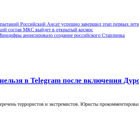
Российский Ансат успешно завершил этап первых ле
кий состав МКС выйдет в открытый космос
инцифры анонсировало создание российского Старлинка
нельзя в Telegram после включения Дур
еречень террористов и экстремистов. Юристы прокомментировал