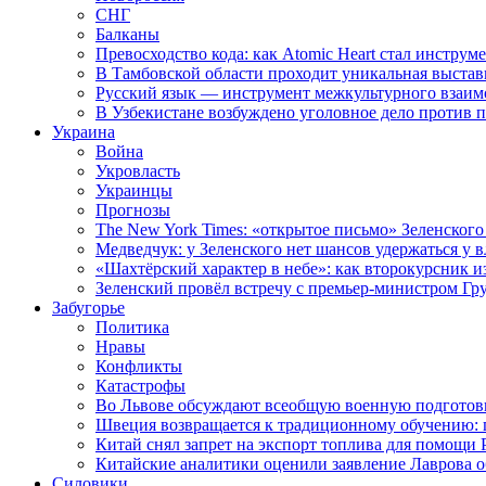
СНГ
Балканы
Превосходство кода: как Atomic Heart стал инструм
В Тамбовской области проходит уникальная выстав
Русский язык — инструмент межкультурного взаимо
В Узбекистане возбуждено уголовное дело против 
Украина
Война
Укровласть
Украинцы
Прогнозы
The New York Times: «открытое письмо» Зеленского
Медведчук: у Зеленского нет шансов удержаться у в
«Шахтёрский характер в небе»: как второкурсник и
Зеленский провёл встречу с премьер-министром Гр
Забугорье
Политика
Нравы
Конфликты
Катастрофы
Во Львове обсуждают всеобщую военную подготов
Швеция возвращается к традиционному обучению: 
Китай снял запрет на экспорт топлива для помощи 
Китайские аналитики оценили заявление Лаврова о
Силовики