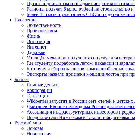
Путин подписал закон об административной ответ
Регионы получат 6 млрд рублей на строительство 
Более 41 тысячи участников СВО и их детей зачисл
Население
Общественность
Происшествия
Жизнь
Оппозиция
Интернет
Здоровье
Упрощён механизм получения соцуслуг для ветера
Где студенту подработать летом: вакансии и зарпла
Котоняня и сборщик снеков: самые необычные вакан
Эксперты назвали признаки мошенничества при пр
Бизнес
Личные деньги
Корпорации
Тенденции
Wildberries запустит в России сеть отелей и детски
Дмитриев: Европе необходима Россия для обеспече
Ассоциация инфраструктурных инвесторов предложи
Представители Нижнекамска стали победителями к
Русский мир
Основы
Новороссия