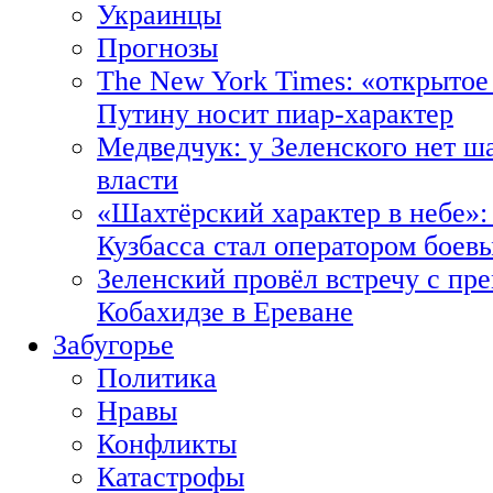
Украинцы
Прогнозы
The New York Times: «открытое
Путину носит пиар-характер
Медведчук: у Зеленского нет ш
власти
«Шахтёрский характер в небе»:
Кузбасса стал оператором боев
Зеленский провёл встречу с пр
Кобахидзе в Ереване
Забугорье
Политика
Нравы
Конфликты
Катастрофы