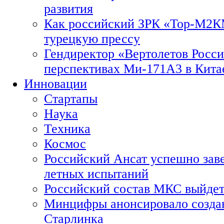
развития
Как российский ЗРК «Тор-М2
турецкую прессу
Гендиректор «Вертолетов Росси
перспективах Ми-171А3 в Кита
Инновации
Стартапы
Наука
Техника
Космос
Российский Ансат успешно зав
летных испытаний
Российский состав МКС выйдет
Минцифры анонсировало созда
Старлинка