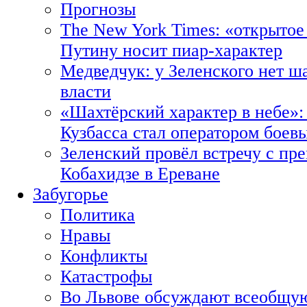
Прогнозы
The New York Times: «открытое
Путину носит пиар-характер
Медведчук: у Зеленского нет ш
власти
«Шахтёрский характер в небе»:
Кузбасса стал оператором боев
Зеленский провёл встречу с пр
Кобахидзе в Ереване
Забугорье
Политика
Нравы
Конфликты
Катастрофы
Во Львове обсуждают всеобщую