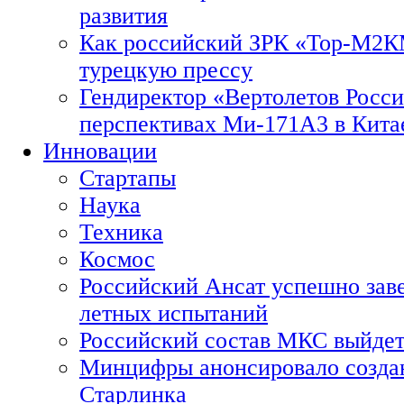
развития
Как российский ЗРК «Тор-М2
турецкую прессу
Гендиректор «Вертолетов Росси
перспективах Ми-171А3 в Кита
Инновации
Стартапы
Наука
Техника
Космос
Российский Ансат успешно зав
летных испытаний
Российский состав МКС выйдет
Минцифры анонсировало созда
Старлинка