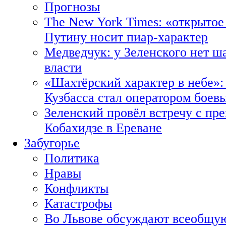
Прогнозы
The New York Times: «открытое
Путину носит пиар-характер
Медведчук: у Зеленского нет ш
власти
«Шахтёрский характер в небе»:
Кузбасса стал оператором боев
Зеленский провёл встречу с пр
Кобахидзе в Ереване
Забугорье
Политика
Нравы
Конфликты
Катастрофы
Во Львове обсуждают всеобщую