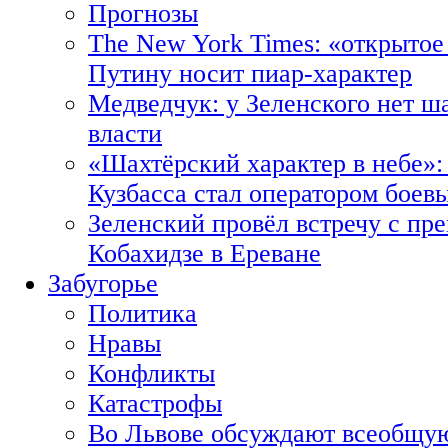
Прогнозы
The New York Times: «открытое
Путину носит пиар-характер
Медведчук: у Зеленского нет ш
власти
«Шахтёрский характер в небе»:
Кузбасса стал оператором боев
Зеленский провёл встречу с пр
Кобахидзе в Ереване
Забугорье
Политика
Нравы
Конфликты
Катастрофы
Во Львове обсуждают всеобщую