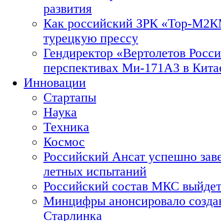
развития
Как российский ЗРК «Тор-М2
турецкую прессу
Гендиректор «Вертолетов Росси
перспективах Ми-171А3 в Кита
Инновации
Стартапы
Наука
Техника
Космос
Российский Ансат успешно зав
летных испытаний
Российский состав МКС выйдет
Минцифры анонсировало созда
Старлинка