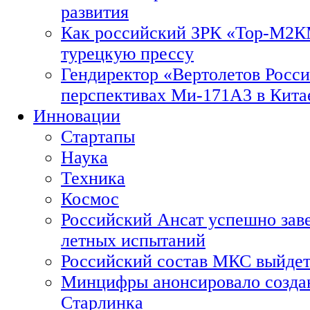
развития
Как российский ЗРК «Тор-М2
турецкую прессу
Гендиректор «Вертолетов Росси
перспективах Ми-171А3 в Кита
Инновации
Стартапы
Наука
Техника
Космос
Российский Ансат успешно зав
летных испытаний
Российский состав МКС выйдет
Минцифры анонсировало созда
Старлинка