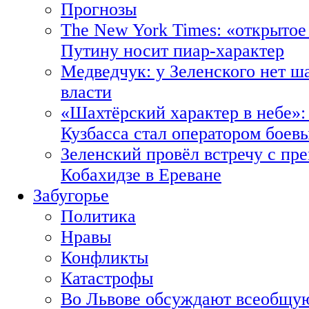
Прогнозы
The New York Times: «открытое
Путину носит пиар-характер
Медведчук: у Зеленского нет ш
власти
«Шахтёрский характер в небе»:
Кузбасса стал оператором боев
Зеленский провёл встречу с пр
Кобахидзе в Ереване
Забугорье
Политика
Нравы
Конфликты
Катастрофы
Во Львове обсуждают всеобщую