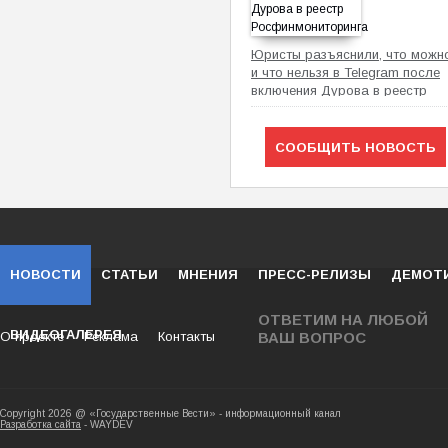
Юристы разъяснили, что можн
и что нельзя в Telegram после
включения Дурова в реестр
Росфинмониторинга
СООБЩИТЬ НОВОСТЬ
НОВОСТИ
СТАТЬИ
МНЕНИЯ
ПРЕСС-РЕЛИЗЫ
ДЕМОТ
ОТВЕТИМ НА ЛЮБОЙ
ВИДЕОГАЛЕРЕЯ
О проекте
Реклама
Контакты
ВАШ ВОПРОС
Copyright 2026 @ «Государственные Вести» - ин
Разработка сайта
- WAYDEV