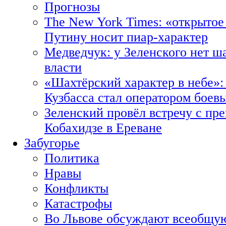
Прогнозы
The New York Times: «открытое
Путину носит пиар-характер
Медведчук: у Зеленского нет ш
власти
«Шахтёрский характер в небе»:
Кузбасса стал оператором боев
Зеленский провёл встречу с пр
Кобахидзе в Ереване
Забугорье
Политика
Нравы
Конфликты
Катастрофы
Во Львове обсуждают всеобщую