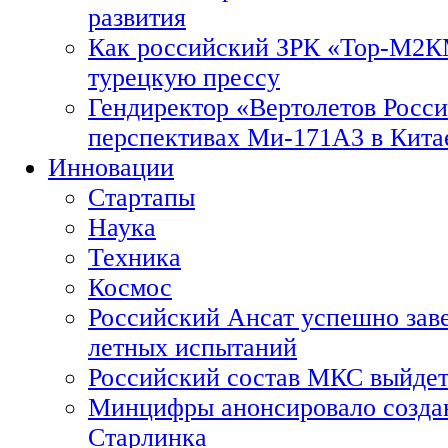
развития
Как российский ЗРК «Тор-М2
турецкую прессу
Гендиректор «Вертолетов Росси
перспективах Ми-171А3 в Кита
Инновации
Стартапы
Наука
Техника
Космос
Российский Ансат успешно зав
летных испытаний
Российский состав МКС выйдет
Минцифры анонсировало созда
Старлинка